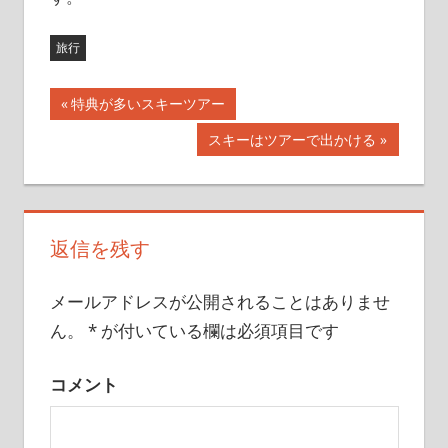
旅行
前
特典が多いスキーツアー
投
の
次
スキーはツアーで出かける
記
稿
の
事:
記
ナ
事:
ビ
返信を残す
ゲ
メールアドレスが公開されることはありませ
ー
ん。
*
が付いている欄は必須項目です
シ
コメント
ョ
ン