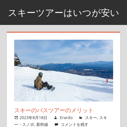
コ
スキーツアーはいつが安い
ン
テ
11
ン
月
ツ
下
へ
旬
ス
あ
た
キ
り
ッ
が
プ
激
安
スキーのバスツアーのメリット
2023年8月18日
Erardo
スキー
,
スキ
ー・スノボ
,
新幹線
コメントを残す