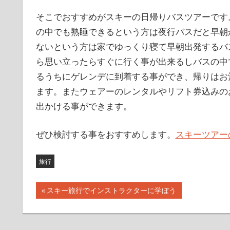
そこでおすすめがスキーの日帰りバスツアーです
の中でも熟睡できるという方は夜行バスだと早朝
ないという方は家でゆっくり寝て早朝出発するバ
ら思い立ったらすぐに行く事が出来るしバスの中
るうちにゲレンデに到着する事ができ、帰りはお
ます。またウェアーのレンタルやリフト券込みの
出かける事ができます。
ぜひ検討する事をおすすめします。
スキーツアー
旅行
前
スキー旅行でインストラクターに学ぼう
投
の
記
稿
事: