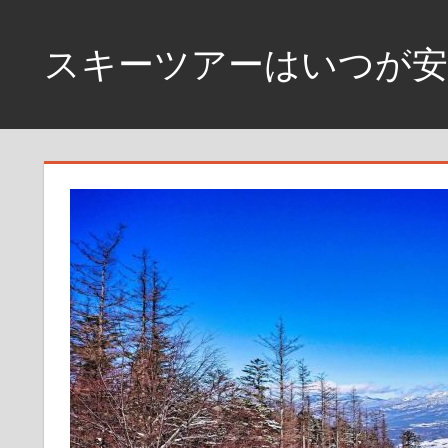
コ
ン
スキーツアーはいつが
テ
ン
11
ツ
月
へ
下
旬
ス
あ
キ
た
ッ
り
プ
が
激
安