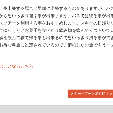
。夜出発する場合と早朝に出発するものがありますが、バ
から思いっきり遊ぶ事が出来ますが、バスでは寝る事が出
スツアーを利用する事をおすすめします。スキーの日帰り
でゆっくりとお菓子を食べたり飲み物を飲んでくつろいで
酒を飲んで寝て帰る事も出来るので思いっきり滑る事がで
お得な料金に設定されているので、節約したお金でもう一
のことならこちら
次
スキーツアーと滞在時間
の
記
事: