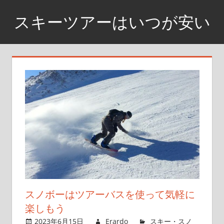
コ
スキーツアーはいつが安い
ン
テ
11
ン
月
ツ
下
へ
旬
ス
あ
た
キ
り
ッ
が
プ
激
安
スノボーはツアーバスを使って気軽に
楽しもう
2023年6月15日
Erardo
スキー・スノ