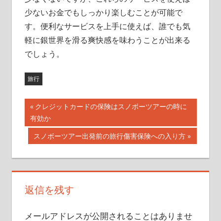
少ないお金でもしっかり楽しむことが可能で
す。便利なサービスを上手に使えば、誰でも気
軽に銀世界を滑る爽快感を味わうことが出来る
でしょう。
旅行
前
クレジットカードの保険はスノボーツアーの時に
投
有効か
の
記
稿
次
スノボーツアー出発前の旅行傷害保険への入り方
事:
の
ナ
記
事:
ビ
返信を残す
ゲ
ー
メールアドレスが公開されることはありませ